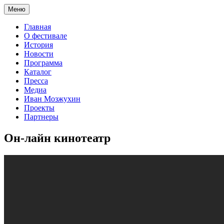
Меню
Главная
О фестивале
История
Новости
Программа
Каталог
Пресса
Медиа
Иван Мозжухин
Проекты
Партнеры
Он-лайн кинотеатр